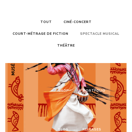
Gilles Monfort
HOME
PAGES
TOUT
CINÉ-CONCERT
COURT-MÉTRAGE DE FICTION
SPECTACLE MUSICAL
THÉÂTRE
TOUR
VIDEOS
Login
Username or email address
*
SHOP
PORTFOLIO
Password
*
BLOG
RELEASES