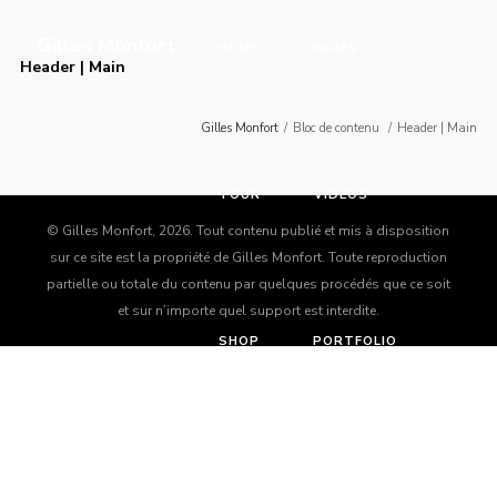
Gilles Monfort
HOME
PAGES
Header | Main
Gilles Monfort
/
Bloc de contenu
/
Header | Main
TOUR
VIDEOS
Login
© Gilles Monfort, 2026. Tout contenu publié et mis à disposition
sur ce site est la propriété de Gilles Monfort. Toute reproduction
partielle ou totale du contenu par quelques procédés que ce soit
Username or email address
*
et sur n’importe quel support est interdite.
SHOP
PORTFOLIO
Password
*
BLOG
RELEASES