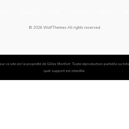
HOME
PAGES
TOUR
VIDEOS
SHOP
P
©
2026
WolfThemes All rights reserved
ur ce site est la propriété de Gilles Monfort. Toute reproduction partielle ou t
quel support est interdite.
Login
Username or email address
*